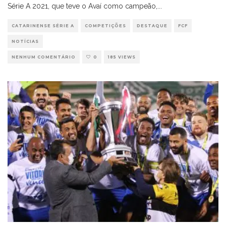
Série A 2021, que teve o Avaí como campeão,
...
CATARINENSE SÉRIE A
COMPETIÇÕES
DESTAQUE
FCF
NOTÍCIAS
NENHUM COMENTÁRIO
0
185 VIEWS