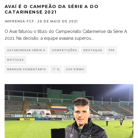
AVAÍ É O CAMPEÃO DA SÉRIE A DO
CATARINENSE 2021
IMPRENSA FCF
·
26 DE MAIO DE 2021
O Avaí faturou o título do Campeonato Catarinense da Série A
2021. Na decisão, a equipe avaiana superou
...
CATARINENSE SÉRIE A
COMPETIÇÕES
DESTAQUE
FCF
NOTÍCIAS
NENHUM COMENTÁRIO
0
226 VIEWS