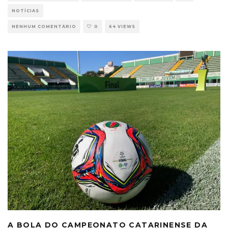
NOTÍCIAS
NENHUM COMENTÁRIO
0
64 VIEWS
A BOLA DO CAMPEONATO CATARINENSE DA