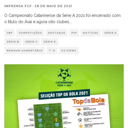
IMPRENSA FCF
·
28 DE MAIO DE 2021
O Campeonato Catarinense da Série A 2021 foi encerrado com
o título do Avaí e agora oito clubes
...
CBF
COMPETIÇÕES
DESTAQUE
FCF
NOTÍCIAS
SÉRIE A
SÉRIE B
SÉRIE C
SÉRIE D
NENHUM COMENTÁRIO
0
112 VIEWS