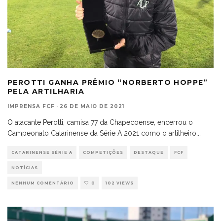
PEROTTI GANHA PRÊMIO “NORBERTO HOPPE”
PELA ARTILHARIA
IMPRENSA FCF
·
26 DE MAIO DE 2021
O atacante Perotti, camisa 77 da Chapecoense, encerrou o
Campeonato Catarinense da Série A 2021 como o artilheiro
...
CATARINENSE SÉRIE A
COMPETIÇÕES
DESTAQUE
FCF
NOTÍCIAS
NENHUM COMENTÁRIO
0
102 VIEWS