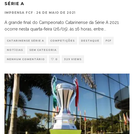
SÉRIE A
IMPRENSA FCF
·
26 DE MAIO DE 2021
A grande final do Campeonato Catarinense da Série A 2021
ocorre nesta quarta-feira (26/05), às 16 horas, entre
...
CATARINENSE SÉRIE A
COMPETIÇÕES
DESTAQUE
FCF
NOTÍCIAS
SEM CATEGORIA
NENHUM COMENTÁRIO
0
329 VIEWS