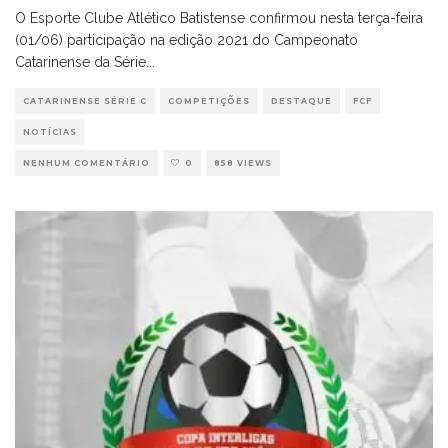
O Esporte Clube Atlético Batistense confirmou nesta terça-feira
(01/06) participação na edição 2021 do Campeonato
Catarinense da Série
...
CATARINENSE SÉRIE C
COMPETIÇÕES
DESTAQUE
FCF
NOTÍCIAS
NENHUM COMENTÁRIO
0
858 VIEWS