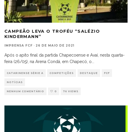
CAMPEÃO LEVA O TROFÉU “SALÉZIO
KINDERMANN”
IMPRENSA FCF
·
26 DE MAIO DE 2021
Após o apito final da partida Chapecoense e Avaí, nesta quarta-
feira (26/05), na Arena Condá, em Chapecó, o
...
CATARINENSE SÉRIE A
COMPETIÇÕES
DESTAQUE
FCF
NOTÍCIAS
NENHUM COMENTÁRIO
0
76 VIEWS