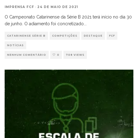
IMPRENSA FCF
·
24 DE MAIO DE 2021
O Campeonato Catarinense da Série B 2021 terá início no dia 30
de junho. O adiamento foi concretizado
...
CATARINENSE SÉRIE B
COMPETIÇÕES
DESTAQUE
FCF
NOTÍCIAS
NENHUM COMENTÁRIO
0
708 VIEWS