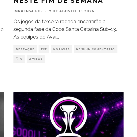
NESTE FIM DE SEMANA
IMPRENSA FCF
·
7 DE AGOSTO DE 2026
Os jogos da terceira rodada encerrarão a
segunda fase da Copa Santa Catarina Sub-13.
to
As equipes do Avaí
...
DESTAQUE
FCF
NOTÍCIAS
NENHUM COMENTÁRIO
0
2 VIEWS