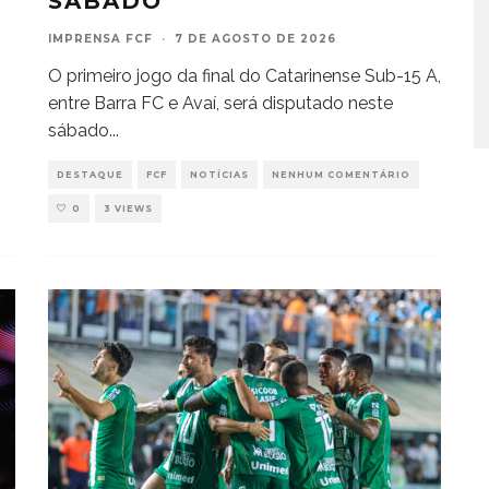
SÁBADO
IMPRENSA FCF
·
7 DE AGOSTO DE 2026
O primeiro jogo da final do Catarinense Sub-15 A,
entre Barra FC e Avaí, será disputado neste
sábado
...
DESTAQUE
FCF
NOTÍCIAS
NENHUM COMENTÁRIO
0
3 VIEWS