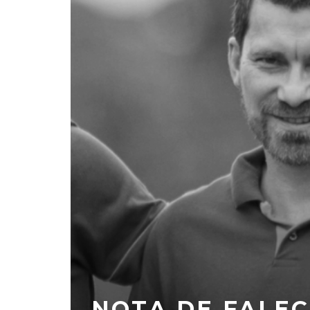
SUB-15
DO
CHAPECOENSE 
OPA SC
CORITIBA-PR N