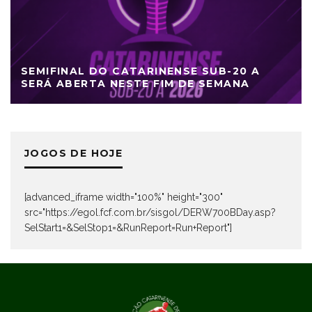
SEMIFINAL DO CATARINENSE SUB-20 A
SERÁ ABERTA NESTE FIM DE SEMANA
JOGOS DE HOJE
[advanced_iframe width="100%" height="300"
src="https://egol.fcf.com.br/sisgol/DERW700BDay.asp?
SelStart1=&SelStop1=&RunReport=Run+Report"]