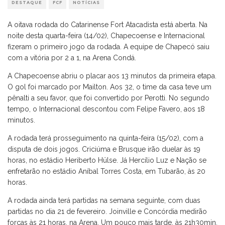
DESTAQUE
FCF
NOTÍCIAS
A oitava rodada do Catarinense Fort Atacadista está aberta. Na
noite desta quarta-feira (14/02), Chapecoense e Internacional
fizeram o primeiro jogo da rodada. A equipe de Chapecó saiu
com a vitória por 2 a 1, na Arena Condá.
A Chapecoense abriu o placar aos 13 minutos da primeira etapa.
O gol foi marcado por Mailton. Aos 32, o time da casa teve um
pênalti a seu favor, que foi convertido por Perotti. No segundo
tempo, o Internacional descontou com Felipe Favero, aos 18
minutos.
A rodada terá prosseguimento na quinta-feira (15/02), com a
disputa de dois jogos. Criciúma e Brusque irão duelar às 19
horas, no estádio Heriberto Hülse. Já Hercílio Luz e Nação se
enfretarão no estádio Aníbal Torres Costa, em Tubarão, às 20
horas.
A rodada ainda terá partidas na semana seguinte, com duas
partidas no dia 21 de fevereiro. Joinville e Concórdia medirão
forças às 21 horas, na Arena. Um pouco mais tarde, às 21h30min,