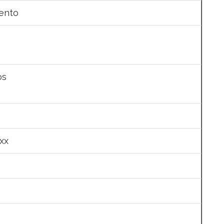
ento
os
xx