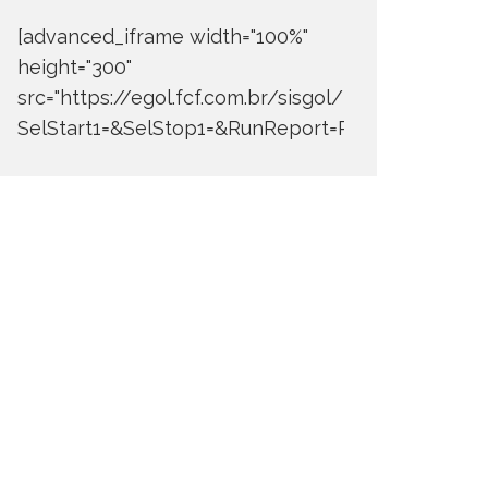
[advanced_iframe width="100%"
height="300"
src="https://egol.fcf.com.br/sisgol/DERW700BDay
SelStart1=&SelStop1=&RunReport=Run+Report"]