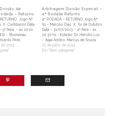
Divisão de
Arbitragem Divisão Especial –
Rodada – Returno
4ª Rodada Returno
 RETURNO Jogo Nº
4º RODADA – RETURNO Jogo Nº
 X Curitibanos Data
61 – Marcilio Dias X Xv de Outubro
 5º feira – às 20:10
Data – 31/07/2013 – 4º feira – às
 SESI - Blumenau
20:30 hs - Estádio: Dr. Hercílio Luz
Ricardo Pires
- Itajaí Arbitro: Marcus de Souza
Giannlucca Perrone
 de 2013
Assistente 1: Maira Americano Labes
25 de julho de 2013
ssistente 2: Gisele
oria"
Assistente 2: Sandro K. da Silva
Em "Sem categoria"
itro: George Oscar
Rocha 4º Árbitro: Natanaa…
n Avaliador: Luis
ola Delegado:…