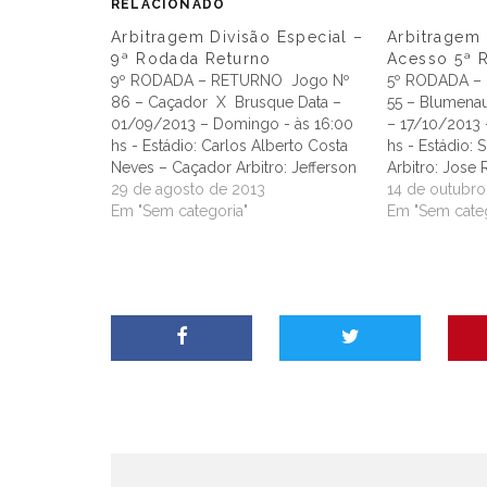
RELACIONADO
Arbitragem Divisão Especial –
Arbitragem 
9ª Rodada Returno
Acesso 5ª 
9º RODADA – RETURNO Jogo Nº
5º RODADA –
86 – Caçador X Brusque Data –
55 – Blumenau
01/09/2013 – Domingo - às 16:00
– 17/10/2013 –
hs - Estádio: Carlos Alberto Costa
hs - Estádio:
Neves – Caçador Arbitro: Jefferson
Arbitro: Jose 
Schmidt Assistente 1: Eder
29 de agosto de 2013
Assistente 1: 
14 de outubro
Alexandre Assistente 2: Eli Alves 4º
Em "Sem categoria"
Vasconcelos A
Em "Sem categ
Árbitro: Jonas Estevão da Silva
Casaril 4º Árb
Avaliador: Xxxxxxxxxxxxxxxxxxxxx
Yared Kiewage
Delegado: Arai Fávero…
Carlos Espind