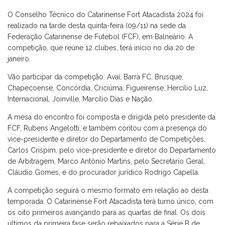
O Conselho Técnico do Catarinense Fort Atacadista 2024 foi
realizado na tarde desta quinta-feira (09/11) na sede da
Federação Catarinense de Futebol (FCF), em Balneário. A
competição, que reúne 12 clubes, terá início no dia 20 de
janeiro.
Vão participar da competição: Avaí, Barra FC, Brusque,
Chapecoense, Concórdia, Criciúma, Figueirense, Hercílio Luz,
Internacional, Joinville, Marcílio Dias e Nação.
A mesa do encontro foi composta e dirigida pelo presidente da
FCF, Rubens Angelotti, e também contou com a presença do
vice-presidente e diretor do Departamento de Competições,
Carlos Crispim, pelo vice-presidente e diretor do Departamento
de Arbitragem, Marco Antônio Martins, pelo Secretário Geral,
Cláudio Gomes, e do procurador jurídico Rodrigo Capella.
A competição seguirá o mesmo formato em relação ao desta
temporada. O Catarinense Fort Atacadista terá turno único, com
os oito primeiros avançando para as quartas de final. Os dois
últimos da primeira fase serão rebaixados para a Série B de