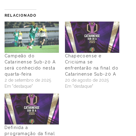
RELACIONADO
Campeão do
Chapecoense e
Catarinense Sub-20 A
Criciúma se
será conhecido nesta
enfrentarão na final do
quarta-feira
Catarinense Sub-20 A
2 de setembro de 2025
20 de agosto de 2025
Em "destaque"
Em "destaque"
Definida a
programação da final