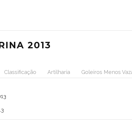
RINA 2013
Classificação
Artilharia
Goleiros Menos Vaz
013
13