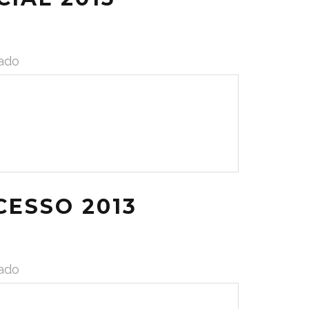
ado
CESSO 2013
ado