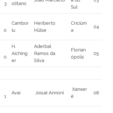
3
olitano
Sul
Cambor
Heriberto
Criciúm
04
0
iu
Hülse
a
H.
Aderbal
Florian
Aiching
Ramos da
05
0
ópolis
er
Silva
Xanxer
Avaí
Josué Annoni
06
1
ê