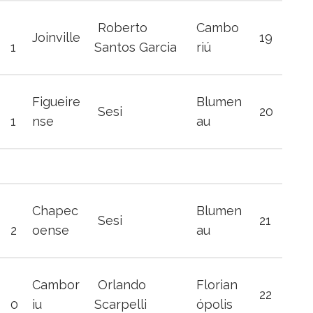
Roberto
Cambo
Joinville
19
1
Santos Garcia
riú
Figueire
Blumen
Sesi
20
1
nse
au
Chapec
Blumen
Sesi
21
2
oense
au
Cambor
Orlando
Florian
22
0
iu
Scarpelli
ópolis