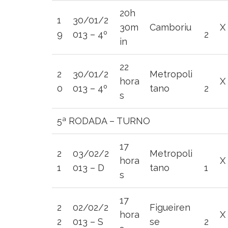
20h
1
30/01/2
30m
Camboriu
X
9
013 – 4º
2
in
22
2
30/01/2
Metropoli
hora
X
0
013 – 4º
tano
2
s
5ª RODADA – TURNO
17
2
03/02/2
Metropoli
hora
X
1
013 – D
tano
1
s
17
2
02/02/2
Figueiren
hora
X
2
013 – S
se
2