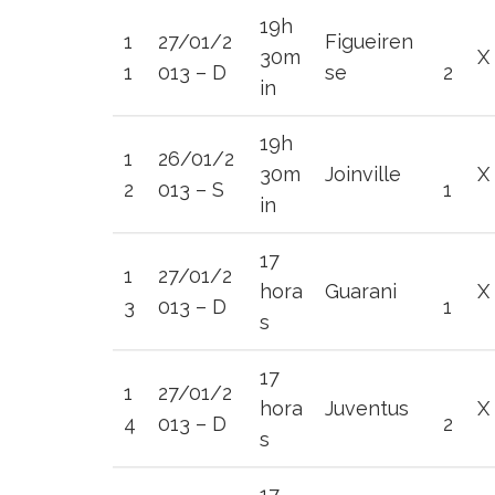
19h
1
27/01/2
Figueiren
30m
X
1
013 – D
se
2
in
19h
1
26/01/2
30m
Joinville
X
2
013 – S
1
in
17
1
27/01/2
hora
Guarani
X
3
013 – D
1
s
17
1
27/01/2
hora
Juventus
X
4
013 – D
2
s
17