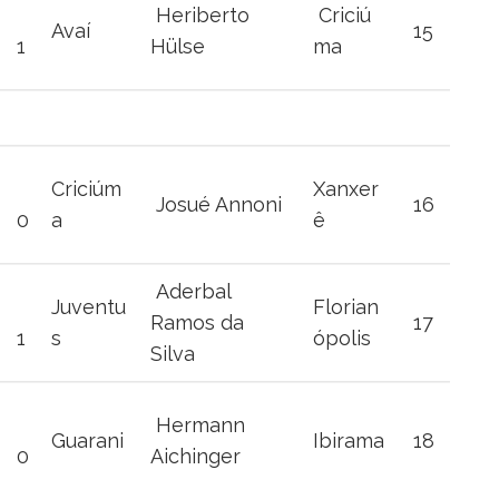
Heriberto
Criciú
Avaí
15
1
Hülse
ma
Criciúm
Xanxer
Josué Annoni
16
0
a
ê
Aderbal
Juventu
Florian
Ramos da
17
1
s
ópolis
Silva
Hermann
Guarani
Ibirama
18
0
Aichinger