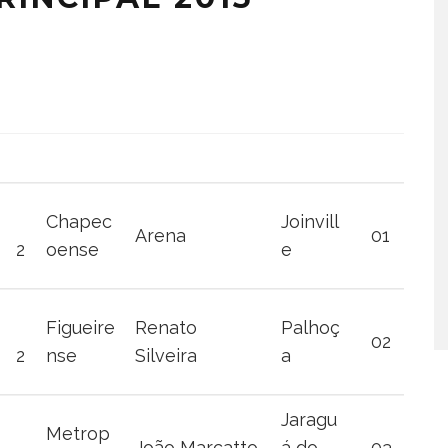
Chapec
Joinvill
Arena
01
2
oense
e
Figueire
Renato
Palhoç
02
2
nse
Silveira
a
Jaragu
Metrop
João Marcatto
á do
03