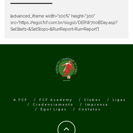
[advanced_iframe width="100%" height="300"
src="https://egol.fcf.com.br/sisgol/DERW700BDay.asp?
SelStart1=&SelStop1=&RunReport=Run+Report"]
A FCF
FCF Academy
Clubes
Ligas
Credenciamento
Imprensa
Égol Ligas
Contatos