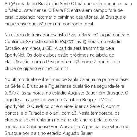
A 13ª rodada do Brasileirão Série C terá duelos importantes para
o futebol catarinense. O Barra FC entrará em campo fora de
casa, buscando retomar o caminho das vitórias. Já Brusque e
Figueirense duelarão em um confronto local.
Na estreia do treinador Evaristo Piza, o Barra FC jogará contra o
Confiança-SE neste sábado (04/07), às 19 horas, no estádio
Batistão, em Aracaju (SE). A partida será transmitida pela
SportyNet. Os dois clubes estão próximos na tabela de
classificação, com o Pescador em 17º, com 12 pontos, e o
clube sergipano em 18º, com 11.
No último duelo entre times de Santa Catarina na primeira fase
da Série C, Brusque e Figueirense duelarão na segunda-feira
(06/07), às 19 horas, no estádio Augusto Bauer, em Brusque. O
jogo terá imagens ao vivo no Canal do Benja / TMC e
SportyNet. O Quadricolor é o vice-líder da Série C, com 21
pontos, e o Furacão é o 14º, com 16. Nesta temporada, os
clubes já se enfrentaram no dia 14 de janeiro pela terceira
rodada do Catarinense Fort Atacadista. A partida teve vitória do
Brusque por 2 a 1 no estádio Augusto Bauer.