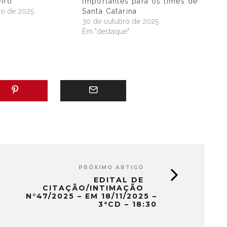
eiro
importantes para os times de
o de 2025
Santa Catarina
"
30 de outubro de 2025
Em "destaque"
PRÓXIMO ARTIGO
EDITAL DE
CITAÇÃO/INTIMAÇÃO
N°47/2025 – EM 18/11/2025 –
3ªCD – 18:30