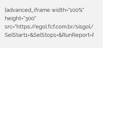
[advanced_iframe width="100%"
height="300"
src="https://egol.fcf.com.br/sisgol/DERW700BDay
SelStart1=&SelStop1=&RunReport=Run+Report"]