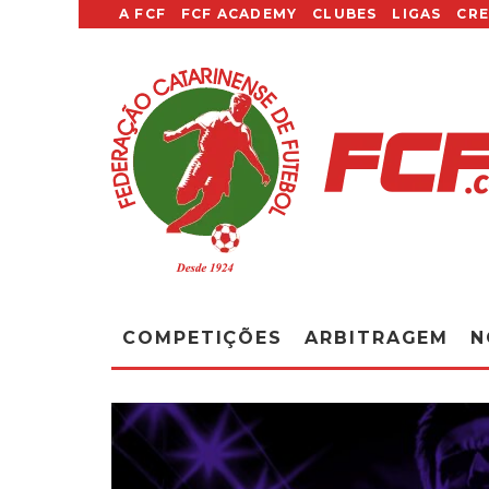
A FCF
FCF ACADEMY
CLUBES
LIGAS
CR
COMPETIÇÕES
ARBITRAGEM
N