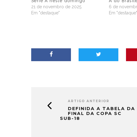
Série A neste domingo
A do Brasil
21 de novembro de 2025
6 de novembr
Em "destaque"
Em "destaque
ARTIGO ANTERIOR
DEFINIDA A TABELA DA
FINAL DA COPA SC
SUB-18