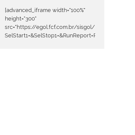
[advanced_iframe width="100%"
height="300"
src="https://egol.fcf.com.br/sisgol/DERW700BDay
SelStart1=&SelStop1=&RunReport=Run+Report"]