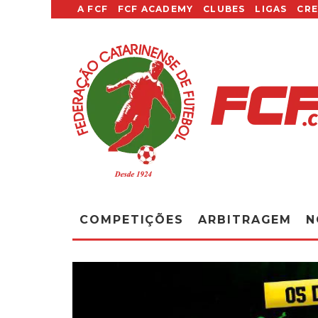
A FCF
FCF ACADEMY
CLUBES
LIGAS
CR
COMPETIÇÕES
ARBITRAGEM
N