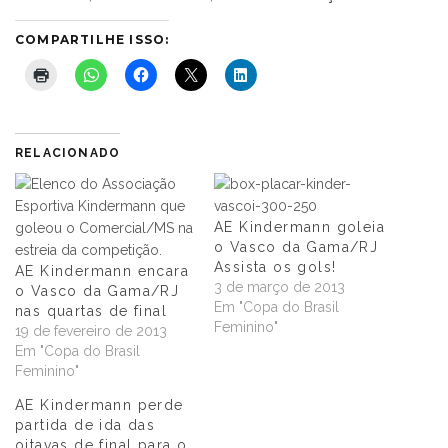
COMPARTILHE ISSO:
RELACIONADO
AE Kindermann goleia
o Vasco da Gama/RJ
Assista os gols!
AE Kindermann encara
3 de março de 2013
o Vasco da Gama/RJ
Em "Copa do Brasil
nas quartas de final
Feminino"
19 de fevereiro de 2013
Em "Copa do Brasil
Feminino"
AE Kindermann perde
partida de ida das
oitavas de final para o