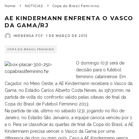
Home
NOTÍCIAS
Copa do Brasil Feminino
AE KINDERMANN ENFRENTA O VASCO
DA GAMA/RJ
IMPRENSA FCF
·
1 DE MARÇO DE 2013
COPA DO BRASIL FEMININO
O domingo (03) será de
decisão para o futebol
feminino catarinense. Em
Caçador, no Meio Oeste, a AE Kindermann receberá o Vasco da
Gama, no Estádio Carlos Alberto Costa Neves, às 15h30min, na
partida de volta do confronto válido pelas oitavas de final da
Copa do Brasil de Futebol Feminino 2013.
Na partida de ida, último no sábado (23), jogando no Rio de
Janeiro, no Estádio São Januário, a equipe carioca venceu por 1
a 0. Para se classificar às quartas de final da Copa do Brasil, a AE
Kindermann precisa vencer o Vasco da Gama por uma
diferença de dois ou mais gols. Caso a AE Kindermann vença