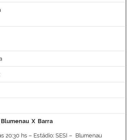
a
a
x
– Blumenau X Barra
às 20:30 hs – Estádio: SESI – Blumenau