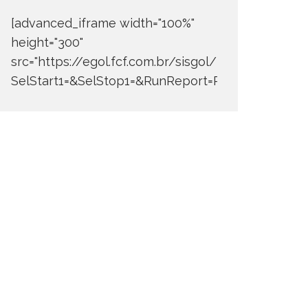
[advanced_iframe width="100%"
height="300"
src="https://egol.fcf.com.br/sisgol/DERW700BDay
SelStart1=&SelStop1=&RunReport=Run+Report"]