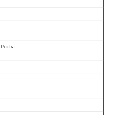
a Rocha
x