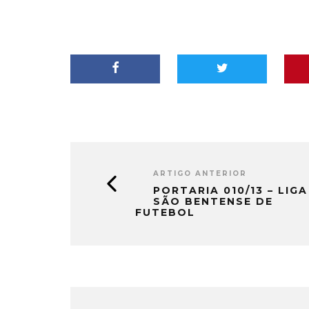
Xxxxxxxxxxxxxxxxxxxxxx Delegado:
Avaliador: Xx
Rogério…
Delegado: Ri
ARTIGO ANTERIOR
PORTARIA 010/13 – LIGA
SÃO BENTENSE DE
FUTEBOL