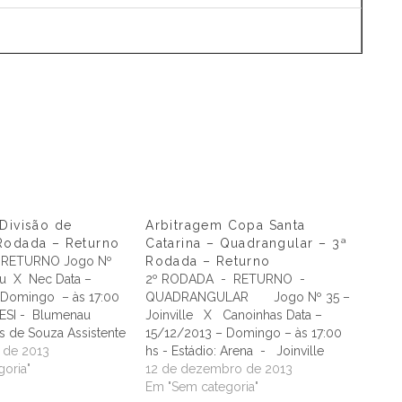
Divisão de
Arbitragem Copa Santa
Rodada – Returno
Catarina – Quadrangular – 3ª
 RETURNO Jogo Nº
Rodada – Returno
u X Nec Data –
2º RODADA - RETURNO -
 Domingo – às 17:00
QUADRANGULAR Jogo Nº 35 –
 SESI - Blumenau
Joinville X Canoinhas Data –
us de Souza Assistente
15/12/2013 – Domingo – às 17:00
 Augusto da Silva
 de 2013
hs - Estádio: Arena - Joinville
 Evandro Rodrigo
oria"
Arbitro: Clodoaldo Jusviack
12 de dezembro de 2013
tro: Alexandre Daraio
Assistente 1: Thiaggo Americano
Em "Sem categoria"