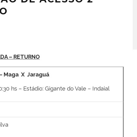
NO
ADA – RETURNO
 – Maga X Jaraguá
:30 hs – Estádio: Gigante do Vale – Indaial
lva