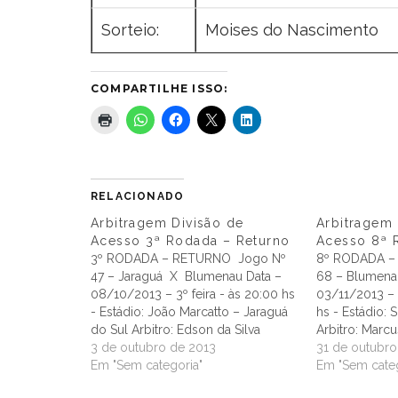
Sorteio:
Moises do Nascimento
COMPARTILHE ISSO:
RELACIONADO
Arbitragem Divisão de
Arbitragem 
Acesso 3ª Rodada – Returno
Acesso 8ª 
3º RODADA – RETURNO Jogo Nº
8º RODADA –
47 – Jaraguá X Blumenau Data –
68 – Blumena
08/10/2013 – 3º feira - às 20:00 hs
03/11/2013 –
- Estádio: João Marcatto – Jaraguá
hs - Estádio:
do Sul Arbitro: Edson da Silva
Arbitro: Marc
Assistente 1: Eli Alves Assistente 2:
3 de outubro de 2013
1: Wasghinton
31 de outubro
Diego Leonel Felix 4º Árbitro:
Em "Sem categoria"
Assistente 2:
Em "Sem categ
Marcelo Segalla Avaliador:
Weber 4º Árbi