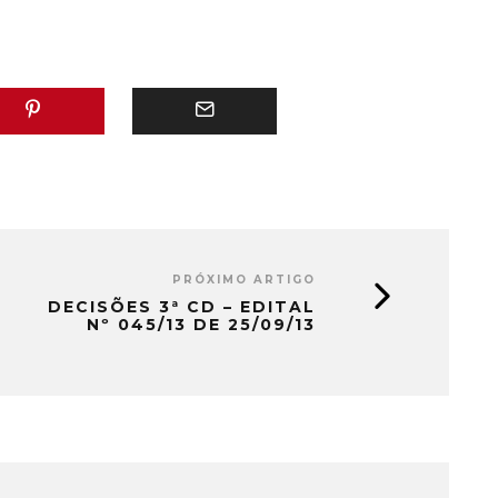
xxxxxxxxxxxxxxxxxxx
Labes Assistente 2: Antonio Lourival
cardo Tomas Moreira…
da Luz 4º Árbitro: Cinezio Mendes
Junior Avaliador:
Xxxxxxxxxxxxxxxxxxxxxxxxx…
PRÓXIMO ARTIGO
DECISÕES 3ª CD – EDITAL
Nº 045/13 DE 25/09/13