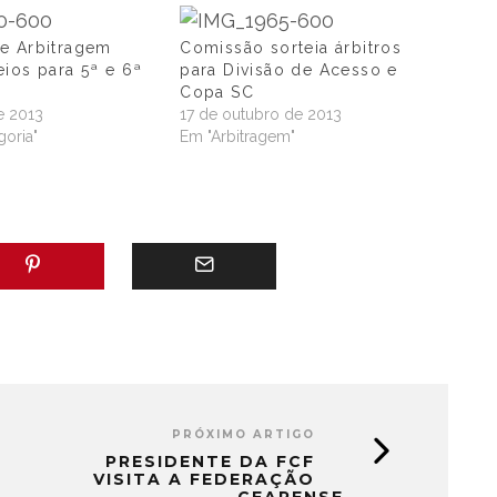
e Arbitragem
Comissão sorteia árbitros
eios para 5ª e 6ª
para Divisão de Acesso e
Copa SC
e 2013
17 de outubro de 2013
oria"
Em "Arbitragem"
PRÓXIMO ARTIGO
PRESIDENTE DA FCF
VISITA A FEDERAÇÃO