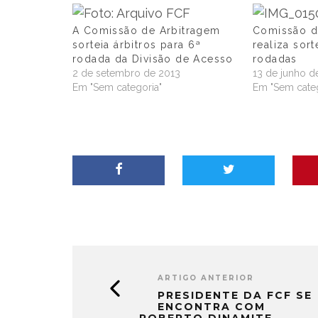
A Comissão de Arbitragem
Comissão d
sorteia árbitros para 6ª
realiza sort
rodada da Divisão de Acesso
rodadas
2 de setembro de 2013
13 de junho d
Em "Sem categoria"
Em "Sem categ
ARTIGO ANTERIOR
PRESIDENTE DA FCF SE
ENCONTRA COM