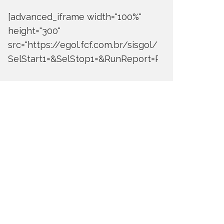
[advanced_iframe width="100%"
height="300"
src="https://egol.fcf.com.br/sisgol/DERW700BDay
SelStart1=&SelStop1=&RunReport=Run+Report"]