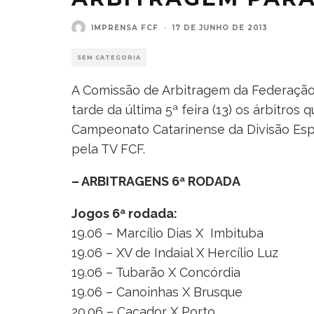
IMPRENSA FCF
·
17 DE JUNHO DE 2013
SEM CATEGORIA
A Comissão de Arbitragem da Federação 
tarde da última 5ª feira (13) os árbitros
Campeonato Catarinense da Divisão Espec
pela TV FCF.
– ARBITRAGENS 6ª RODADA
Jogos 6ª rodada:
19.06 – Marcílio Dias X Imbituba
19.06 – XV de Indaial X Hercílio Luz
19.06 – Tubarão X Concórdia
19.06 – Canoinhas X Brusque
20.06 – Caçador X Porto