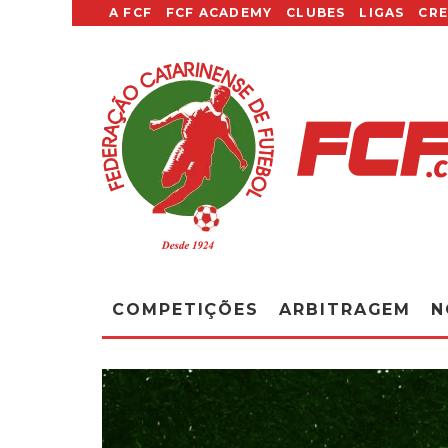
A FCF
FCF ACADEMY
CLUBES
LIGAS
CR
COMPETIÇÕES
ARBITRAGEM
N