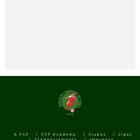
A FCF
FCF Academy
Clubes
Ligas
Credenciamento
Imprensa