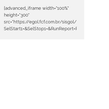
[advanced_iframe width="100%"
height="300"
src="https://egol.fcf.com.br/sisgol/DERW700BDay
SelStart1=&SelStop1=&RunReport=Run+Report"]