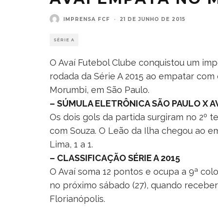
IMPRENSA FCF
·
21 DE JUNHO DE 2015
SÉRIE A
O Avaí Futebol Clube conquistou um imp
rodada da Série A 2015 ao empatar com o
Morumbi, em São Paulo.
– SÚMULA ELETRÔNICA SÃO PAULO X A
Os dois gols da partida surgiram no 2º t
com Souza. O Leão da Ilha chegou ao e
Lima, 1 a 1.
– CLASSIFICAÇÃO SÉRIE A 2015
O Avaí soma 12 pontos e ocupa a 9ª col
no próximo sábado (27), quando receber
Florianópolis.