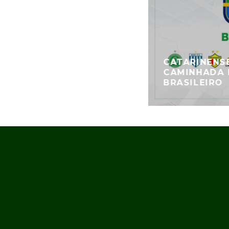
CATARINENSE
CAMINHADA
BRASILEIRO