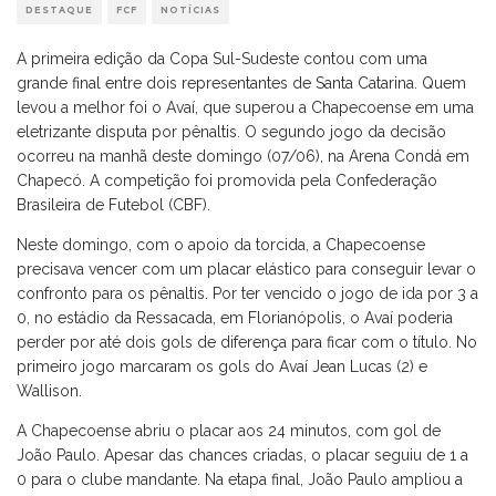
DESTAQUE
FCF
NOTÍCIAS
A primeira edição da Copa Sul-Sudeste contou com uma
grande final entre dois representantes de Santa Catarina. Quem
levou a melhor foi o Avaí, que superou a Chapecoense em uma
eletrizante disputa por pênaltis. O segundo jogo da decisão
ocorreu na manhã deste domingo (07/06), na Arena Condá em
Chapecó. A competição foi promovida pela Confederação
Brasileira de Futebol (CBF).
Neste domingo, com o apoio da torcida, a Chapecoense
precisava vencer com um placar elástico para conseguir levar o
confronto para os pênaltis. Por ter vencido o jogo de ida por 3 a
0, no estádio da Ressacada, em Florianópolis, o Avaí poderia
perder por até dois gols de diferença para ficar com o título. No
primeiro jogo marcaram os gols do Avaí Jean Lucas (2) e
Wallison.
A Chapecoense abriu o placar aos 24 minutos, com gol de
João Paulo. Apesar das chances criadas, o placar seguiu de 1 a
0 para o clube mandante. Na etapa final, João Paulo ampliou a