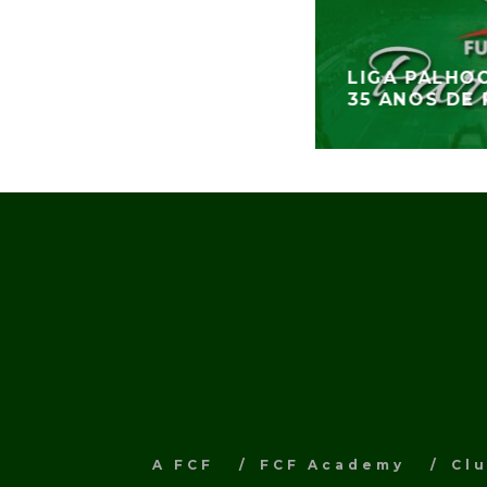
LIGA PALHO
35 ANOS DE
A FCF
FCF Academy
Cl