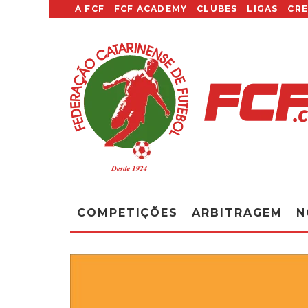
A FCF
FCF ACADEMY
CLUBES
LIGAS
CR
COMPETIÇÕES
ARBITRAGEM
N