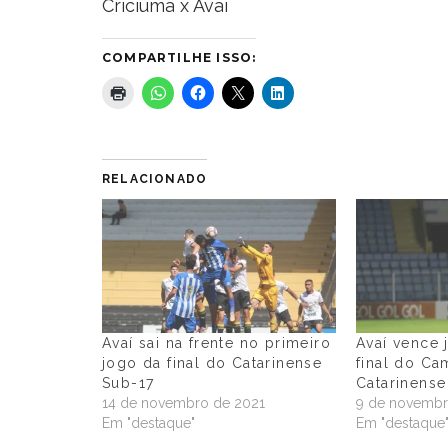
Criciúma x Avaí
COMPARTILHE ISSO:
RELACIONADO
Avaí sai na frente no primeiro
Avaí vence 
jogo da final do Catarinense
final do C
Sub-17
Catarinens
14 de novembro de 2021
9 de novembr
Em "destaque"
Em "destaque