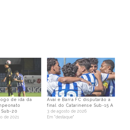
jogo de ida da
Avaí e Barra FC disputarão a
ampeonato
final do Catarinense Sub-15 A
e Sub-20
3 de agosto de 2026
o de 2021
Em "destaque"
"