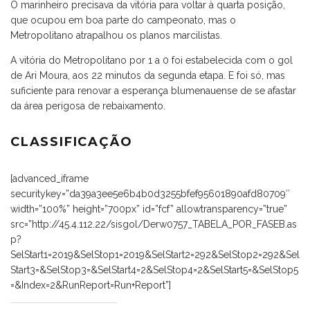
O marinheiro precisava da vitória para voltar à quarta posição,
que ocupou em boa parte do campeonato, mas o
Metropolitano atrapalhou os planos marcilistas.
A vitória do Metropolitano por 1 a 0 foi estabelecida com o gol
de Ari Moura, aos 22 minutos da segunda etapa. E foi só, mas
suficiente para renovar a esperança blumenauense de se afastar
da área perigosa de rebaixamento.
CLASSIFICAÇÃO
[advanced_iframe
securitykey=”da39a3ee5e6b4b0d3255bfef95601890afd80709″
width=”100%” height=”700px” id=”fcf” allowtransparency=”true”
src=”http://45.4.112.22/sisgol/Derw0757_TABELA_POR_FASEB.as
p?
SelStart1=2019&SelStop1=2019&SelStart2=292&SelStop2=292&Sel
Start3=&SelStop3=&SelStart4=2&SelStop4=2&SelStart5=&SelStop5
=&Index=2&RunReport=Run+Report”]