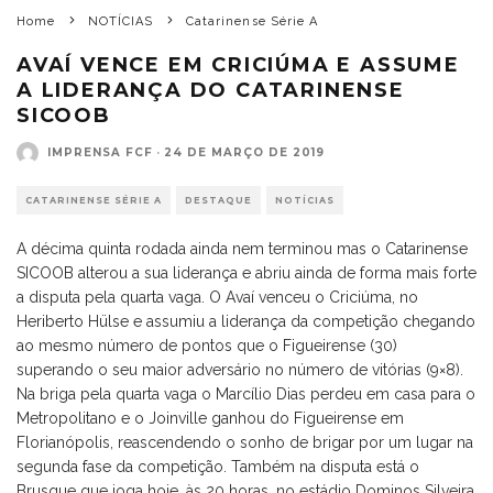
Home
NOTÍCIAS
Catarinense Série A
AVAÍ VENCE EM CRICIÚMA E ASSUME
A LIDERANÇA DO CATARINENSE
SICOOB
IMPRENSA FCF
·
24 DE MARÇO DE 2019
CATARINENSE SÉRIE A
DESTAQUE
NOTÍCIAS
A décima quinta rodada ainda nem terminou mas o Catarinense
SICOOB alterou a sua liderança e abriu ainda de forma mais forte
a disputa pela quarta vaga. O Avaí venceu o Criciúma, no
Heriberto Hülse e assumiu a liderança da competição chegando
ao mesmo número de pontos que o Figueirense (30)
superando o seu maior adversário no número de vitórias (9×8).
Na briga pela quarta vaga o Marcílio Dias perdeu em casa para o
Metropolitano e o Joinville ganhou do Figueirense em
Florianópolis, reascendendo o sonho de brigar por um lugar na
segunda fase da competição. Também na disputa está o
Brusque que joga hoje, às 20 horas, no estádio Dominos Silveira