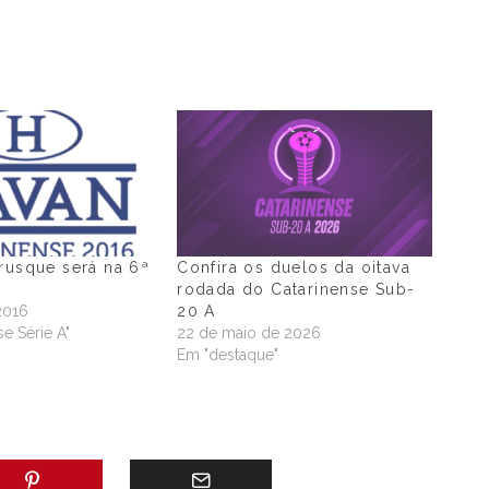
rusque será na 6ª
Confira os duelos da oitava
rodada do Catarinense Sub-
2016
20 A
e Série A"
22 de maio de 2026
Em "destaque"