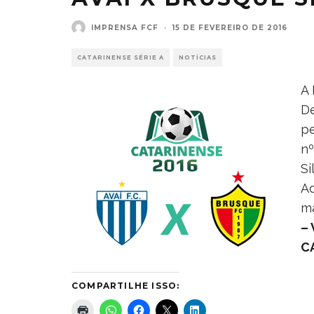
IMPRENSA FCF
·
15 DE FEVEREIRO DE 2016
CATARINENSE SÉRIE A
NOTÍCIAS
A 
D
pe
nº
Si
Ad
m
–
C
COMPARTILHE ISSO: