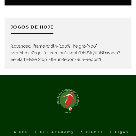
JOGOS DE HOJE
[advanced_iframe width="100%" height="300"
src="https://egol.fcf.com.br/sisgol/DERW700BDay.asp?
SelStart1=&SelStop1=&RunReport=Run+Report"]
A FCF
FCF Academy
Clubes
Ligas