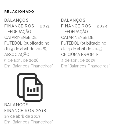
RELACIONADO
BALANÇOS
BALANÇOS
FINANCEIROS – 2025
FINANCEIROS – 2024
– FEDERAÇÃO
– FEDERAÇÃO
CATARINENSE DE
CATARINENSE DE
FUTEBOL (publicado no
FUTEBOL (publicado no
dia 9 de abril de 2026); –
dia 4 de abril de 2025); –
ASSOCIAÇÃO
CRICIÚMA ESPORTE
CHAPECOENS DE
9 de abril de 2026
CLUBE (publicado no dia
4 de abril de 2025
FUTEBOL (publicado no
Em "Balanços Financeiros"
25 de abril de 2025); -
Em "Balanços Financeiros"
dia 17 de abril de 2026); -
BARRA FUTEBOL CLUBE
CRICIÚMA ESPORTE
(publicado no dia 29 de
CLUBE (publicado no dia
abril de 2025); -
29 de abril de 2026); -
CARAVAGGIO FUTEBOL
BARRA FUTEBOL CLUBE
CLUBE (publicado no dia
(publicado no dia 30 de
29 de abril de 2025); -…
BALANÇOS
abril de 2026);…
FINANCEIROS 2018
29 de abril de 2019
Em "Balanços Financeiros"