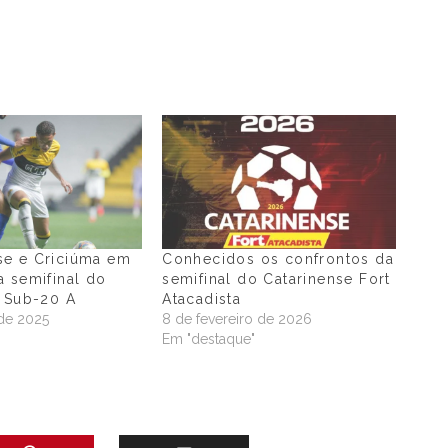
e e Criciúma em
Conhecidos os confrontos da
 semifinal do
semifinal do Catarinense Fort
e Sub-20 A
Atacadista
de 2025
8 de fevereiro de 2026
"
Em "destaque"