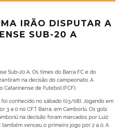
ÚMA IRÃO DISPUTAR A
ENSE SUB-20 A
ense Sub-20 A. Os times do Barra FC e do
arantiram na decisão do campeonato. A
 Catarinense de Futebol (FCF).
al foi conhecido no sábado (03/08). Jogando em
por 3 a 0 no CFT Barra, em Camboriú. Os gols
amboriú na decisão foram marcados por Luiz
 também venceu o primeiro jogo por 2 a 0. A