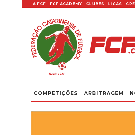
A FCF
FCF ACADEMY
CLUBES
LIGAS
CR
COMPETIÇÕES
ARBITRAGEM
N