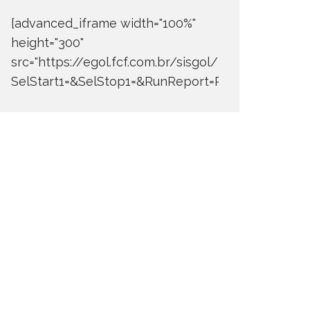
[advanced_iframe width="100%"
height="300"
src="https://egol.fcf.com.br/sisgol/DERW700BDay
SelStart1=&SelStop1=&RunReport=Run+Report"]