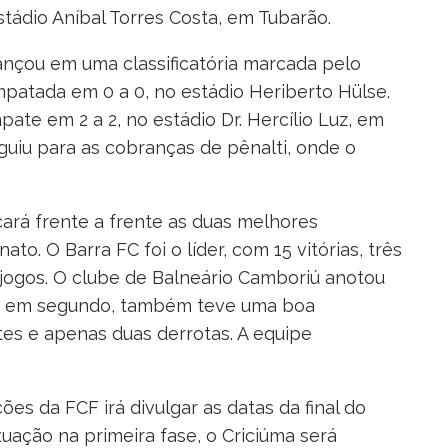
estádio Aníbal Torres Costa, em Tubarão.
ançou em uma classificatória marcada pelo
empatada em 0 a 0, no estádio Heriberto Hülse.
ate em 2 a 2, no estádio Dr. Hercílio Luz, em
seguiu para as cobranças de pênalti, onde o
ará frente a frente as duas melhores
. O Barra FC foi o líder, com 15 vitórias, três
jogos. O clube de Balneário Camboriú anotou
icou em segundo, também teve uma boa
es e apenas duas derrotas. A equipe
s da FCF irá divulgar as datas da final do
uação na primeira fase, o Criciúma será