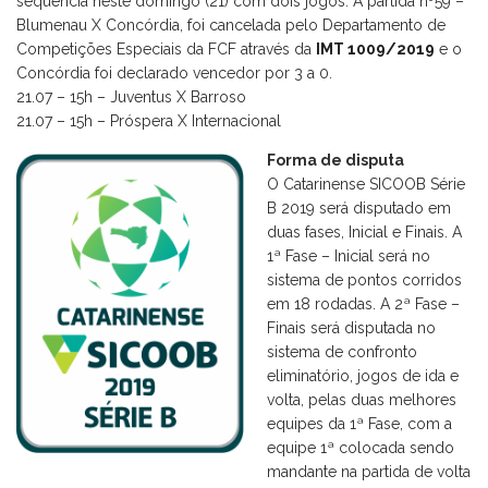
sequência neste domingo (21) com dois jogos. A partida nº59 –
Blumenau X Concórdia, foi cancelada pelo Departamento de
Competições Especiais da FCF através da
IMT 1009/2019
e o
Concórdia foi declarado vencedor por 3 a 0.
21.07 – 15h – Juventus X Barroso
21.07 – 15h – Próspera X Internacional
Forma de disputa
O Catarinense SICOOB Série
B 2019 será disputado em
duas fases, Inicial e Finais. A
1ª Fase – Inicial será no
sistema de pontos corridos
em 18 rodadas. A 2ª Fase –
Finais será disputada no
sistema de confronto
eliminatório, jogos de ida e
volta, pelas duas melhores
equipes da 1ª Fase, com a
equipe 1ª colocada sendo
mandante na partida de volta