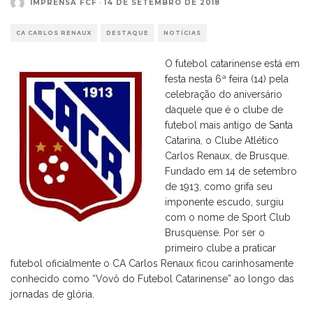
IMPRENSA FCF
·
14 DE SETEMBRO DE 2018
CA CARLOS RENAUX
DESTAQUE
NOTÍCIAS
O futebol catarinense está em
festa nesta 6ª feira (14) pela
celebração do aniversário
daquele que é o clube de
futebol mais antigo de Santa
Catarina, o Clube Atlético
Carlos Renaux, de Brusque.
Fundado em 14 de setembro
de 1913, como grifa seu
imponente escudo, surgiu
com o nome de Sport Club
Brusquense. Por ser o
primeiro clube a praticar
futebol oficialmente o CA Carlos Renaux ficou carinhosamente
conhecido como “Vovô do Futebol Catarinense” ao longo das
jornadas de glória.