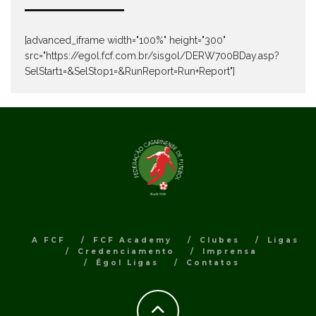
[advanced_iframe width="100%" height="300"
src="https://egol.fcf.com.br/sisgol/DERW700BDay.asp?
SelStart1=&SelStop1=&RunReport=Run+Report"]
A FCF
FCF Academy
Clubes
Ligas
Credenciamento
Imprensa
Égol Ligas
Contatos