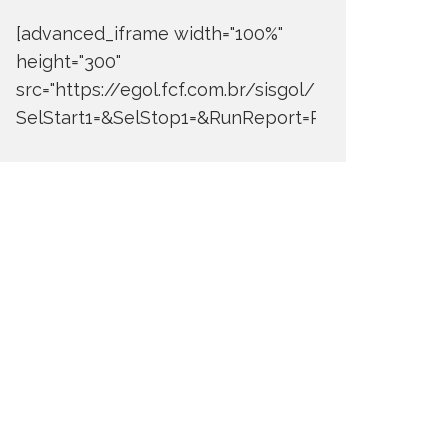
[advanced_iframe width="100%"
height="300"
src="https://egol.fcf.com.br/sisgol/DERW700BDay
SelStart1=&SelStop1=&RunReport=Run+Report"]