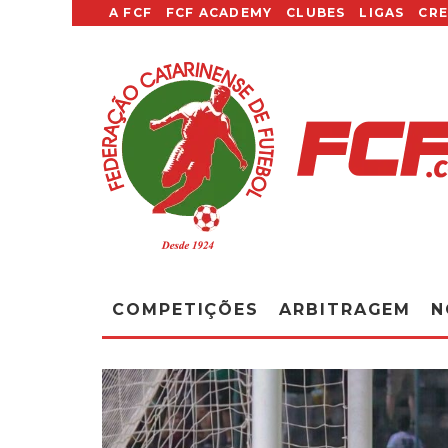
A FCF
FCF ACADEMY
CLUBES
LIGAS
CR
COMPETIÇÕES
ARBITRAGEM
N