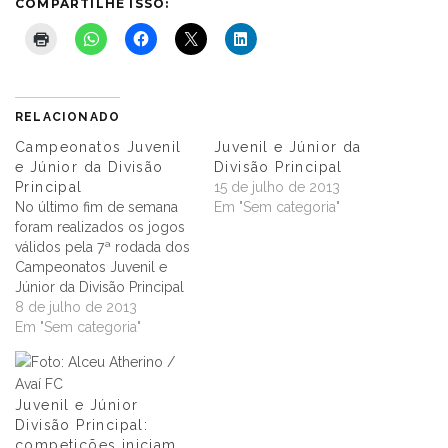
COMPARTILHE ISSO:
RELACIONADO
Campeonatos Juvenil
Juvenil e Júnior da
e Júnior da Divisão
Divisão Principal
Principal
15 de julho de 2013
No último fim de semana
Em "Sem categoria"
foram realizados os jogos
válidos pela 7ª rodada dos
Campeonatos Juvenil e
Júnior da Divisão Principal
2013. Na categoria Juvenil,
8 de julho de 2013
que reúne atletas até 17
Em "Sem categoria"
anos, a liderança é do
Figueirense com 15 pontos.
O líder não entrou em
Juvenil e Júnior
campo ainda pela 7ª
Divisão Principal:
rodada, já que…
competições iniciam