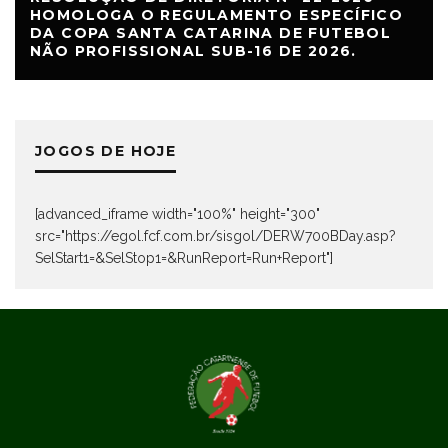
HOMOLOGA O REGULAMENTO ESPECÍFICO
DA COPA SANTA CATARINA DE FUTEBOL
NÃO PROFISSIONAL SUB-16 DE 2026.
JOGOS DE HOJE
[advanced_iframe width="100%" height="300"
src="https://egol.fcf.com.br/sisgol/DERW700BDay.asp?
SelStart1=&SelStop1=&RunReport=Run+Report"]