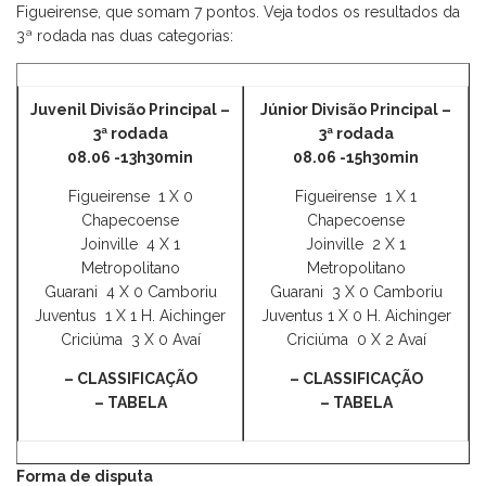
Figueirense, que somam 7 pontos. Veja todos os resultados da
3ª rodada nas duas categorias:
Juvenil Divisão Principal –
Júnior Divisão Principal –
3ª rodada
3ª rodada
08.06
-13h30min
08.06 -15h30min
Figueirense 1 X 0
Figueirense 1 X 1
Chapecoense
Chapecoense
Joinville 4 X 1
Joinville 2 X 1
Metropolitano
Metropolitano
Guarani 4 X 0 Camboriu
Guarani 3 X 0 Camboriu
Juventus 1 X 1 H. Aichinger
Juventus 1 X 0 H. Aichinger
Criciúma 3 X 0 Avaí
Criciúma 0 X 2 Avaí
– CLASSIFICAÇÃO
– CLASSIFICAÇÃO
– TABELA
– TABELA
Forma de disputa