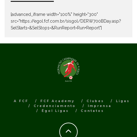
[advanced_iframe width="100%" height="300"
src="https://egol.fcf.com.br/sisgol/DERW700BDay.asp?
SelStart1=&SelStop1=&RunReport=Run+Report"]
A FCF
FCF Academy
Clubes
Ligas
Credenciamento
Imprensa
Égol Ligas
Contatos