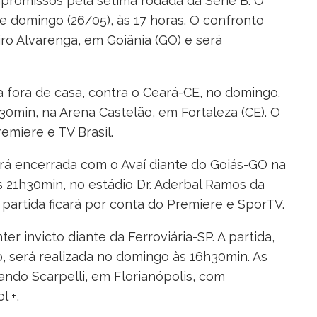
romissos pela sétima rodada da Série B. O
e domingo (26/05), às 17 horas. O confronto
iro Alvarenga, em Goiânia (GO) e será
fora de casa, contra o Ceará-CE, no domingo.
0min, na Arena Castelão, em Fortaleza (CE). O
emiere e TV Brasil.
erá encerrada com o Avaí diante do Goiás-GO na
às 21h30min, no estádio Dr. Aderbal Ramos da
a partida ficará por conta do Premiere e SporTV.
er invicto diante da Ferroviária-SP. A partida,
, será realizada no domingo às 16h30min. As
ando Scarpelli, em Florianópolis, com
 +.