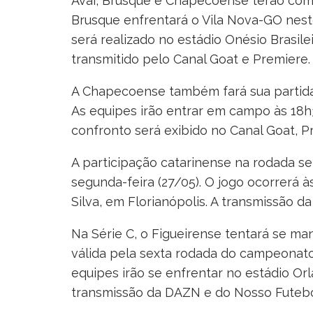
Avaí, Brusque e Chapecoense terão comp
Brusque enfrentará o Vila Nova-GO nest
será realizado no estádio Onésio Brasile
transmitido pelo Canal Goat e Premiere.
A Chapecoense também fará sua partida 
As equipes irão entrar em campo às 18h3
confronto será exibido no Canal Goat, Pr
A participação catarinense na rodada s
segunda-feira (27/05). O jogo ocorrerá 
Silva, em Florianópolis. A transmissão d
Na Série C, o Figueirense tentará se mant
válida pela sexta rodada do campeonato
equipes irão se enfrentar no estádio Orl
transmissão da DAZN e do Nosso Futebol