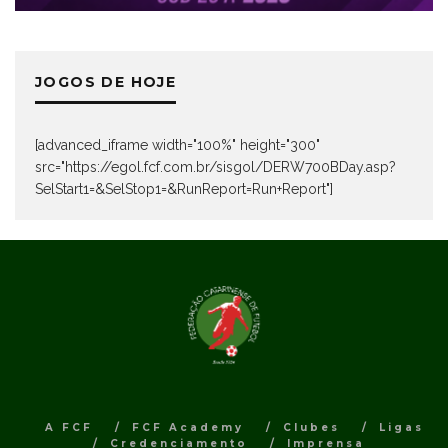
JOGOS DE HOJE
[advanced_iframe width="100%" height="300"
src="https://egol.fcf.com.br/sisgol/DERW700BDay.asp?
SelStart1=&SelStop1=&RunReport=Run+Report"]
A FCF
FCF Academy
Clubes
Ligas
Credenciamento
Imprensa