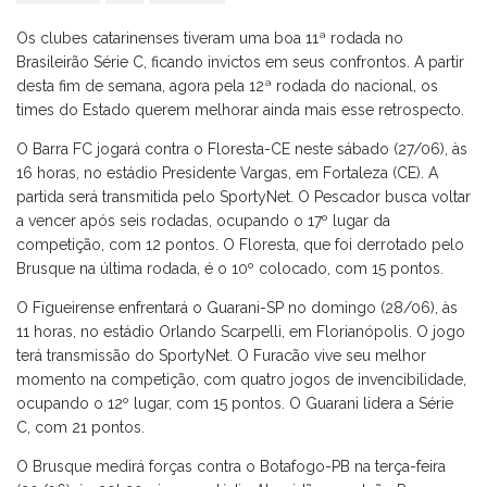
Os clubes catarinenses tiveram uma boa 11ª rodada no
Brasileirão Série C, ficando invictos em seus confrontos. A partir
desta fim de semana, agora pela 12ª rodada do nacional, os
times do Estado querem melhorar ainda mais esse retrospecto.
O Barra FC jogará contra o Floresta-CE neste sábado (27/06), às
16 horas, no estádio Presidente Vargas, em Fortaleza (CE). A
partida será transmitida pelo SportyNet. O Pescador busca voltar
a vencer após seis rodadas, ocupando o 17º lugar da
competição, com 12 pontos. O Floresta, que foi derrotado pelo
Brusque na última rodada, é o 10º colocado, com 15 pontos.
O Figueirense enfrentará o Guarani-SP no domingo (28/06), às
11 horas, no estádio Orlando Scarpelli, em Florianópolis. O jogo
terá transmissão do SportyNet. O Furacão vive seu melhor
momento na competição, com quatro jogos de invencibilidade,
ocupando o 12º lugar, com 15 pontos. O Guarani lidera a Série
C, com 21 pontos.
O Brusque medirá forças contra o Botafogo-PB na terça-feira