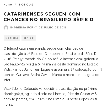
Home
NOTÍCIAS
CATARINENSES SEGUEM COM
CHANCES NO BRASILEIRO SÉRIE D
IMPRENSA FCF
·
11 DE JULHO DE 2016
NOTÍCIAS
SÉRIE D
O futebol catarinense ainda segue com chances de
classificação à 2ª Fase do Campeonato Brasileiro da Série D
2016. Pela 5ª rodada do Grupo A16, o Internacional goleou o
São Paulo/RS por 3 a 0, na manhã deste domingo no Estádio
Vidal Ramos Júnior, em Lages e assumiu a 2ª colocação com 7
pontos. Gustavo, André Gava e Marcelo marcaram os gols do
Inter.
Vice-líder, o Colorado vai decidir a classificação no próximo
domingo(17) jogando diante do Linense, líder do Grupo A16
com 10 pontos, em Lins/SP, no Estádio Gilberto Lopes, às 18
horas.