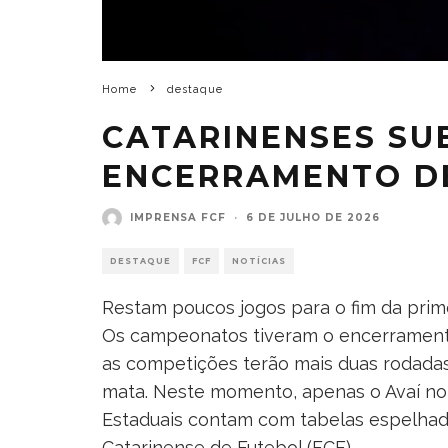
Home
destaque
CATARINENSES SUB
ENCERRAMENTO DE
IMPRENSA FCF
·
6 DE JULHO DE 2026
DESTAQUE
FCF
NOTÍCIAS
Restam poucos jogos para o fim da prime
Os campeonatos tiveram o encerramento
as competições terão mais duas rodadas
mata. Neste momento, apenas o Avaí no S
Estaduais contam com tabelas espelhad
Catarinense de Futebol (FCF).