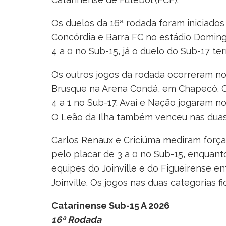
Os duelos da 16ª rodada foram iniciados 
Concórdia e Barra FC no estádio Domin
4 a 0 no Sub-15, já o duelo do Sub-17 t
Os outros jogos da rodada ocorreram n
Brusque na Arena Condá, em Chapecó. O 
4 a 1 no Sub-17. Avaí e Nação jogaram n
O Leão da Ilha também venceu nas duas c
Carlos Renaux e Criciúma mediram força
pelo placar de 3 a 0 no Sub-15, enquanto
equipes do Joinville e do Figueirense 
Joinville. Os jogos nas duas categorias 
Catarinense Sub-15 A 2026
16ª Rodada