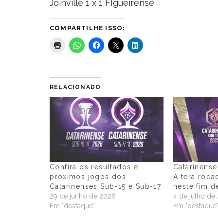
Joinville 1 x 1 FIgueirense
COMPARTILHE ISSO:
RELACIONADO
Confira os resultados e
Catarinense
próximos jogos dos
A terá roda
Catarinenses Sub-15 e Sub-17
neste fim 
29 de junho de 2026
4 de julho de
Em "destaque"
Em "destaque