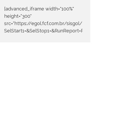
[advanced_iframe width="100%"
height="300"
src="https://egol.fcf.com.br/sisgol/DERW700BDay
SelStart1=&SelStop1=&RunReport=Run+Report"]