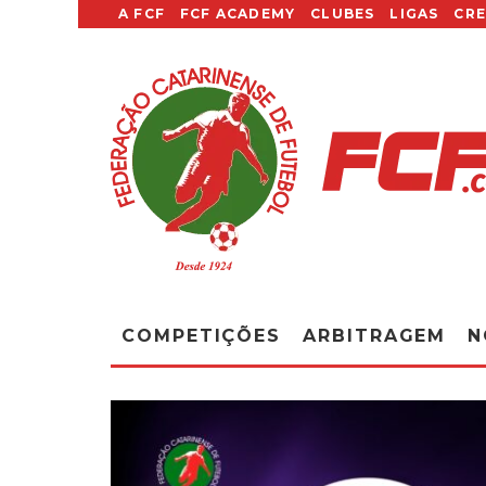
A FCF
FCF ACADEMY
CLUBES
LIGAS
CR
COMPETIÇÕES
ARBITRAGEM
N