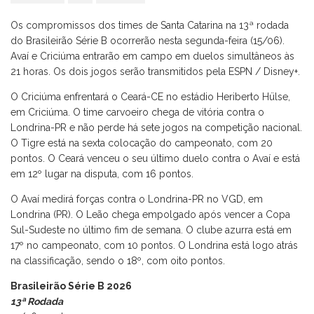
Os compromissos dos times de Santa Catarina na 13ª rodada
do Brasileirão Série B ocorrerão nesta segunda-feira (15/06).
Avaí e Criciúma entrarão em campo em duelos simultâneos às
21 horas. Os dois jogos serão transmitidos pela ESPN / Disney+.
O Criciúma enfrentará o Ceará-CE no estádio Heriberto Hülse,
em Criciúma. O time carvoeiro chega de vitória contra o
Londrina-PR e não perde há sete jogos na competição nacional.
O Tigre está na sexta colocação do campeonato, com 20
pontos. O Ceará venceu o seu último duelo contra o Avaí e está
em 12º lugar na disputa, com 16 pontos.
O Avaí medirá forças contra o Londrina-PR no VGD, em
Londrina (PR). O Leão chega empolgado após vencer a Copa
Sul-Sudeste no último fim de semana. O clube azurra está em
17º no campeonato, com 10 pontos. O Londrina está logo atrás
na classificação, sendo o 18º, com oito pontos.
Brasileirão Série B 2026
13ª Rodada