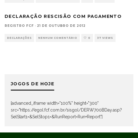
DECLARAÇÃO RESCISÃO COM PAGAMENTO
REGISTRO FCF
·
21 DE OUTUBRO DE 2012
DECLARAÇÕES
NENHUM COMENTÁRIO
0
37 VIEWS
JOGOS DE HOJE
[advanced_iframe width="100%" height="300"
src="https://egol.fcf.com.br/sisgol/DERW700BDay.asp?
SelStart1=&SelStop1=&RunReport=Run+Report"]