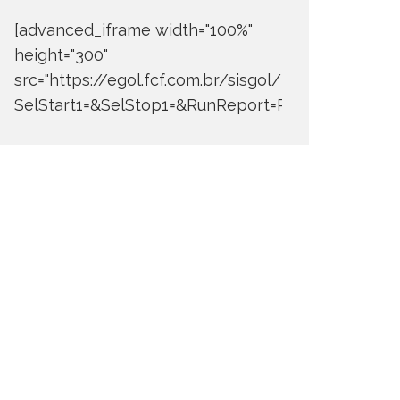
[advanced_iframe width="100%"
height="300"
src="https://egol.fcf.com.br/sisgol/DERW700BDay
SelStart1=&SelStop1=&RunReport=Run+Report"]