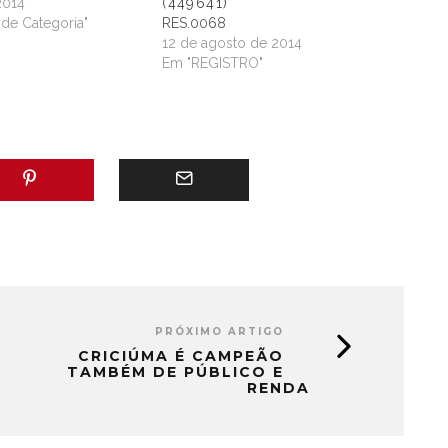
2014
(449641)
de Categoria"
RES.0068
12 de agosto de 2014
Em "REGISTRO"
PRÓXIMO ARTIGO
CRICIÚMA É CAMPEÃO
TAMBÉM DE PÚBLICO E
RENDA