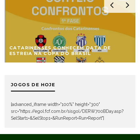
CATARINENSES CONHECEM DATA DE
ESTREIA NA COPA DO BRASIL
JOGOS DE HOJE
[advanced_iframe width="100%" height="300"
src="https://egol.fcf.com.br/sisgol/DERW700BDay.asp?
SelStart1=&SelStop1=&RunReport=Run+Report"]