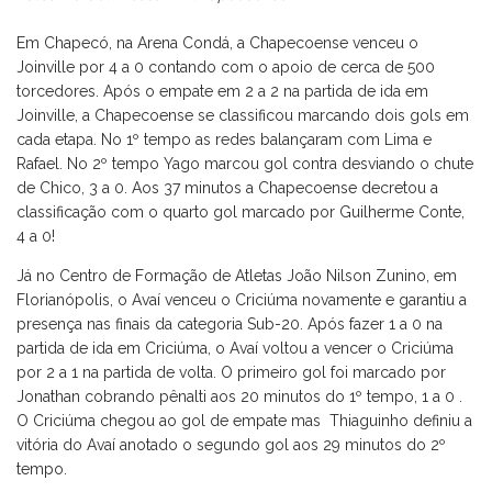
Em Chapecó, na Arena Condá, a Chapecoense venceu o
Joinville por 4 a 0 contando com o apoio de cerca de 500
torcedores. Após o empate em 2 a 2 na partida de ida em
Joinville, a Chapecoense se classificou marcando dois gols em
cada etapa. No 1º tempo as redes balançaram com Lima e
Rafael. No 2º tempo Yago marcou gol contra desviando o chute
de Chico, 3 a 0. Aos 37 minutos a Chapecoense decretou a
classificação com o quarto gol marcado por Guilherme Conte,
4 a 0!
Já no Centro de Formação de Atletas João Nilson Zunino, em
Florianópolis, o Avaí venceu o Criciúma novamente e garantiu a
presença nas finais da categoria Sub-20. Após fazer 1 a 0 na
partida de ida em Criciúma, o Avaí voltou a vencer o Criciúma
por 2 a 1 na partida de volta. O primeiro gol foi marcado por
Jonathan cobrando pênalti aos 20 minutos do 1º tempo, 1 a 0 .
O Criciúma chegou ao gol de empate mas Thiaguinho definiu a
vitória do Avaí anotado o segundo gol aos 29 minutos do 2º
tempo.