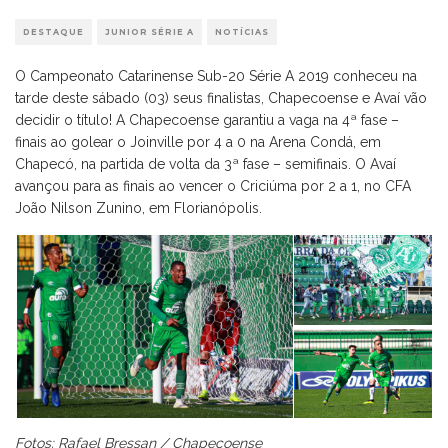
DESTAQUE
JUNIOR SÉRIE A
NOTÍCIAS
O Campeonato Catarinense Sub-20 Série A 2019 conheceu na
tarde deste sábado (03) seus finalistas, Chapecoense e Avaí vão
decidir o título! A Chapecoense garantiu a vaga na 4ª fase –
finais ao golear o Joinville por 4 a 0 na Arena Condá, em
Chapecó, na partida de volta da 3ª fase – semifinais. O Avaí
avançou para as finais ao vencer o Criciúma por 2 a 1, no CFA
João Nilson Zunino, em Florianópolis.
Fotos: Rafael Bressan / Chapecoense