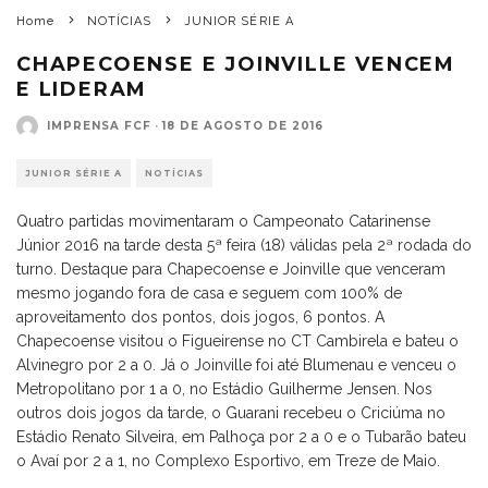
Home
NOTÍCIAS
JUNIOR SÉRIE A
CHAPECOENSE E JOINVILLE VENCEM
E LIDERAM
IMPRENSA FCF
·
18 DE AGOSTO DE 2016
JUNIOR SÉRIE A
NOTÍCIAS
Quatro partidas movimentaram o Campeonato Catarinense
Júnior 2016 na tarde desta 5ª feira (18) válidas pela 2ª rodada do
turno. Destaque para Chapecoense e Joinville que venceram
mesmo jogando fora de casa e seguem com 100% de
aproveitamento dos pontos, dois jogos, 6 pontos. A
Chapecoense visitou o Figueirense no CT Cambirela e bateu o
Alvinegro por 2 a 0. Já o Joinville foi até Blumenau e venceu o
Metropolitano por 1 a 0, no Estádio Guilherme Jensen. Nos
outros dois jogos da tarde, o Guarani recebeu o Criciúma no
Estádio Renato Silveira, em Palhoça por 2 a 0 e o Tubarão bateu
o Avaí por 2 a 1, no Complexo Esportivo, em Treze de Maio.