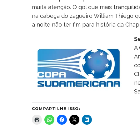
muita atenção. O gol que mais tranquilid
na cabeça do zagueiro William Thiego q
a noite não ter fim para história da Cha
Se
A 
Am
co
CH
ne
Sa
COMPARTILHE ISSO: