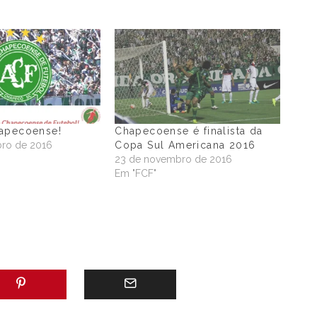
apecoense!
Chapecoense é finalista da
ro de 2016
Copa Sul Americana 2016
23 de novembro de 2016
Em "FCF"