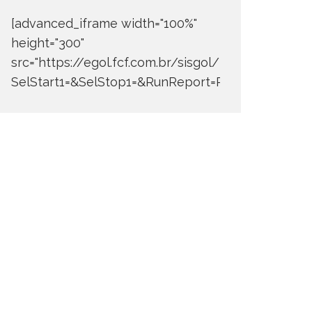
[advanced_iframe width="100%"
height="300"
src="https://egol.fcf.com.br/sisgol/DERW700BDay
SelStart1=&SelStop1=&RunReport=Run+Report"]