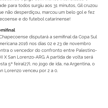
ade para todos surgiu aos 31 minutos, Gil cruzou
ue não desperdiçou, marcou um belo gol e fez
pecoense e do futebol catarinense!
mifinal
Chapecoense disputará a semifinal da Copa Sul
ericana 2016 nos dias 02 e 23 de novembro
ntra o vencedor do confronto entre Palestino-
I X San Lorenzo-ARG. A partida de volta será
sta 5ª feira(27), no jogo de ida, na Argentina, o
n Lorenzo venceu por 2 a 0.