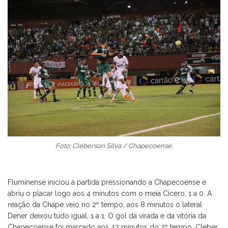
Foto: Cleberson Silva / Chapecoense.
Fluminense iniciou a partida pressionando a Chapecoense e
abriu o placar logo aos 4 minutos com o meia Cícero, 1 a 0. A
reação da Chape veio no 2º tempo, aos 8 minutos o lateral
Dener deixou tudo igual, 1 a 1. O gol da virada e da vitória da
Chapecoense foi marcado aos 43 minutos do 2º tempo. Cleber