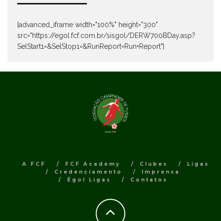
[advanced_iframe width="100%" height="300"
src="https://egol.fcf.com.br/sisgol/DERW700BDay.asp?
SelStart1=&SelStop1=&RunReport=Run+Report"]
A FCF
FCF Academy
Clubes
Ligas
Credenciamento
Imprensa
Égol Ligas
Contatos