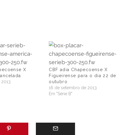
apecoense X
CBF adia Chapecoense X
cancelada
Figueirense para o dia 22 de
e 2013
outubro
16 de setembro de 2013
Em "Série B"