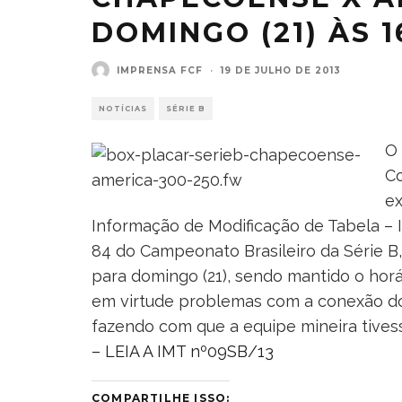
DOMINGO (21) ÀS 
IMPRENSA FCF
·
19 DE JULHO DE 2013
NOTÍCIAS
SÉRIE B
O
Co
ex
Informação de Modificação de Tabela – I
84 do Campeonato Brasileiro da Série 
para domingo (21), sendo mantido o hor
em virtude problemas com a conexão do
fazendo com que a equipe mineira tives
– LEIA A IMT nº09SB/13
COMPARTILHE ISSO: