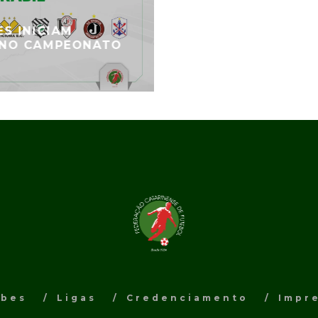
S INICIAM
 NO CAMPEONATO
ubes
Ligas
Credenciamento
Impr