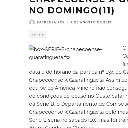
NO DOMINGO(11)
IMPRENSA FCF
·
9 DE AGOSTO DE 2013
SÉRIE B
O
Co
fi
data e do horário da partida nº 134 do C
Chapecoense X Guaratinguetá. Assim com
equipe do América Mineiro não conseguiu
de condições de pouso no Oeste catari
da Série B, o Departamento de Competiç
Chapecoense X Guaratinguetá pelo mesmo
Série B seria no sábado (10), mas foi tra
Arena Condá, em Chapecó.