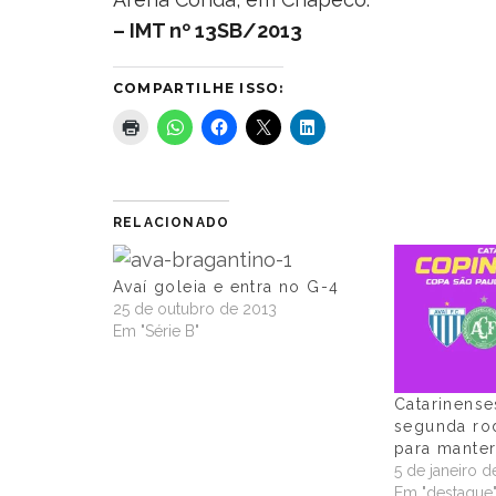
– IMT nº 13SB/2013
COMPARTILHE ISSO:
RELACIONADO
Avaí goleia e entra no G-4
25 de outubro de 2013
Em "Série B"
Catarinense
segunda ro
para manter
5 de janeiro 
Em "destaque