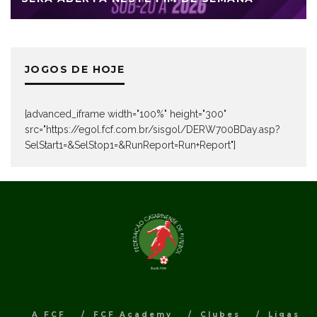
JOGOS DE HOJE
[advanced_iframe width="100%" height="300"
src="https://egol.fcf.com.br/sisgol/DERW700BDay.asp?
SelStart1=&SelStop1=&RunReport=Run+Report"]
A FCF
FCF Academy
Clubes
Ligas