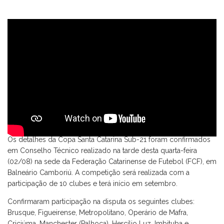
Os detalhes da Copa Santa Catarina Sub-21 foram confirmados
em Conselho Técnico realizado na tarde desta quarta-feira
(02/08) na sede da Federação Catarinense de Futebol (FCF), em
Balneário Camboriú. A competição será realizada com a
participação de 10 clubes e terá início em setembro.
Confirmaram participação na disputa os seguintes clubes:
Brusque, Figueirense, Metropolitano, Operário de Mafra,
Criciúma, Manchester (Palhoça), Hercílio Luz, Imbituba e