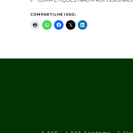
COMPARTILHE ISSO:
A FCF
FCF Academy
Cl