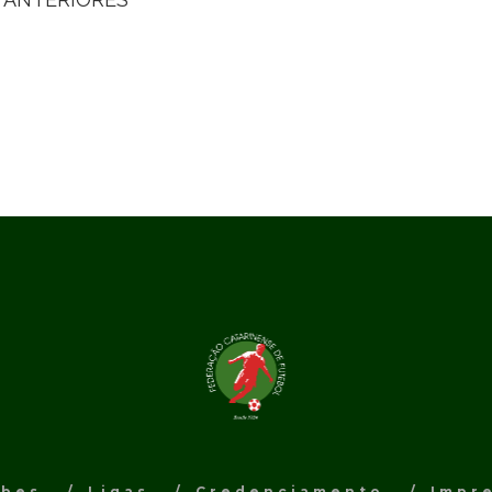
ubes
Ligas
Credenciamento
Impr