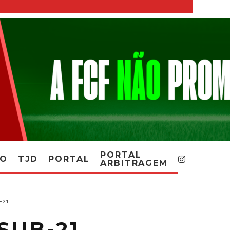
PORTAL
RO
TJD
PORTAL
ARBITRAGEM
-21
SUB-21