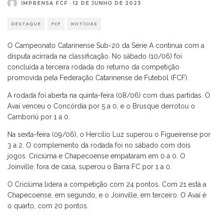
IMPRENSA FCF
·
12 DE JUNHO DE 2023
DESTAQUE
FCF
NOTÍCIAS
O Campeonato Catarinense Sub-20 da Série A continua com a
disputa acirrada na classificação. No sábado (10/06) foi
concluída a terceira rodada do returno da competição
promovida pela Federação Catarinense de Futebol (FCF).
A rodada foi aberta na quinta-feira (08/06) com duas partidas. O
Avaí venceu o Concórdia por 5 a 0, e o Brusque derrotou o
Camboriú por 1 a 0.
Na sexta-feira (09/06), o Hercílio Luz superou o Figueirense por
3 a 2. O complemento da rodada foi no sábado com dois
jogos. Criciúma e Chapecoense empataram em 0 a 0. O
Joinville, fora de casa, superou o Barra FC por 1 a 0.
O Criciúma lidera a competição com 24 pontos. Com 21 está a
Chapecoense, em segundo, e o Joinville, em terceiro. O Avaí é
o quarto, com 20 pontos.