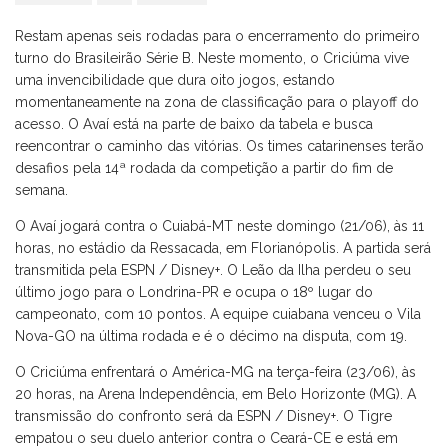
Restam apenas seis rodadas para o encerramento do primeiro
turno do Brasileirão Série B. Neste momento, o Criciúma vive
uma invencibilidade que dura oito jogos, estando
momentaneamente na zona de classificação para o playoff do
acesso. O Avaí está na parte de baixo da tabela e busca
reencontrar o caminho das vitórias. Os times catarinenses terão
desafios pela 14ª rodada da competição a partir do fim de
semana.
O Avaí jogará contra o Cuiabá-MT neste domingo (21/06), às 11
horas, no estádio da Ressacada, em Florianópolis. A partida será
transmitida pela ESPN / Disney+. O Leão da Ilha perdeu o seu
último jogo para o Londrina-PR e ocupa o 18º lugar do
campeonato, com 10 pontos. A equipe cuiabana venceu o Vila
Nova-GO na última rodada e é o décimo na disputa, com 19.
O Criciúma enfrentará o América-MG na terça-feira (23/06), às
20 horas, na Arena Independência, em Belo Horizonte (MG). A
transmissão do confronto será da ESPN / Disney+. O Tigre
empatou o seu duelo anterior contra o Ceará-CE e está em