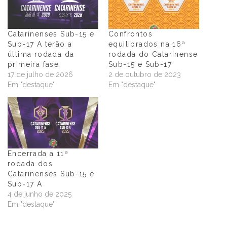
Catarinenses Sub-15 e
Confrontos
Sub-17 A terão a
equilibrados na 16ª
última rodada da
rodada do Catarinense
primeira fase
Sub-15 e Sub-17
17 de julho de 2026
2 de outubro de 2023
Em "destaque"
Em "destaque"
Encerrada a 11ª
rodada dos
Catarinenses Sub-15 e
Sub-17 A
4 de junho de 2025
Em "destaque"