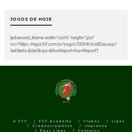
JOGOS DE HOJE
[advanced_iframe width="100%" height="300"
src="https://egol.fcf.com.br/sisgol/DERW700BDay.asp?
SelStart1=&SelStop1=&RunReport=Run+Report"]
A FCF
FCF Academy
Clubes
Ligas
Credenciamento
Imprensa
Égol Ligas
Contatos