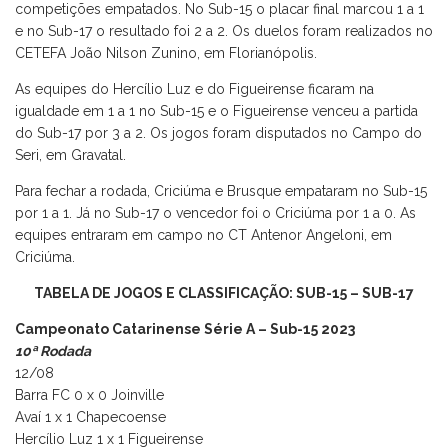
competições empatados. No Sub-15 o placar final marcou 1 a 1
e no Sub-17 o resultado foi 2 a 2. Os duelos foram realizados no
CETEFA João Nilson Zunino, em Florianópolis.
As equipes do Hercílio Luz e do Figueirense ficaram na
igualdade em 1 a 1 no Sub-15 e o Figueirense venceu a partida
do Sub-17 por 3 a 2. Os jogos foram disputados no Campo do
Seri, em Gravatal.
Para fechar a rodada, Criciúma e Brusque empataram no Sub-15
por 1 a 1. Já no Sub-17 o vencedor foi o Criciúma por 1 a 0. As
equipes entraram em campo no CT Antenor Angeloni, em
Criciúma.
TABELA DE JOGOS E CLASSIFICAÇÃO:
SUB-15
–
SUB-17
Campeonato Catarinense Série A – Sub-15 2023
10ª Rodada
12/08
Barra FC 0 x 0 Joinville
Avaí 1 x 1 Chapecoense
Hercílio Luz 1 x 1 Figueirense