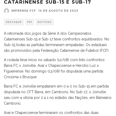
CATARINENSE SUB-15 E SUB-17
IMPRENSA FCF
·
14 DE AGOSTO DE 2023
DESTAQUE
FCF
NOTÍCIAS
A retomada dos jogos da Série A dos Campeonatos
Catarinenses Sub-15 e Sub-17 teve confrontos equilibrados. No
Sub-15 todas as partidas terminaram empatadas. Os estaduais
são promovidos pela Federação Catarinense de Futebol (FCF).
A rodada teve início no sábado (12/08) com três confrontos:
Barra FC x Joinville, Avaí x Chapecoense e Hercílio Luz x
Figueirense. No domingo (13/08) foi disputada uma partida:
Criciúma x Brusque.
Barra FC e Joinville empataram em 0 a 0 no Sub-15 em partida
disputada no CFT Barra, em Camboriú. No Sub-17, o Joinville
saiu com a vitória por 2 a 1 no estádio das Nações, em Balneário
Camboriú.
Avaí e Chapecoense terminaram os confrontos das duas